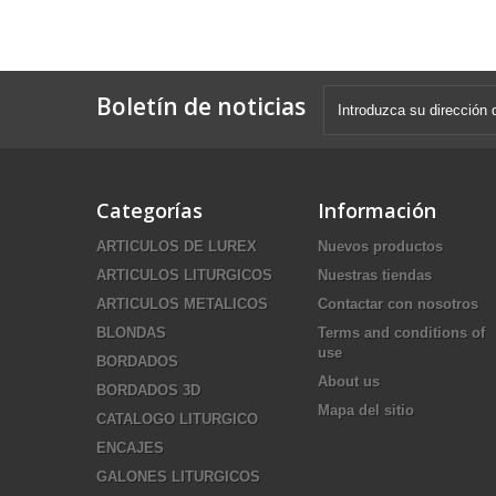
Boletín de noticias
Categorías
Información
ARTICULOS DE LUREX
Nuevos productos
ARTICULOS LITURGICOS
Nuestras tiendas
ARTICULOS METALICOS
Contactar con nosotros
BLONDAS
Terms and conditions of
use
BORDADOS
About us
BORDADOS 3D
Mapa del sitio
CATALOGO LITURGICO
ENCAJES
GALONES LITURGICOS